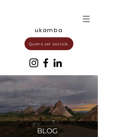
ukamba
Quiero ser socio/a
BLOG